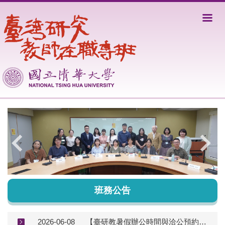
跳
到
主
要
內
容
區
班務公告
2026-06-08
【臺研教暑假辦公時間與洽公預約提醒】